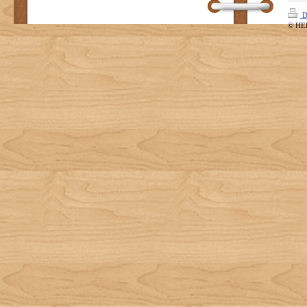
D
© HE