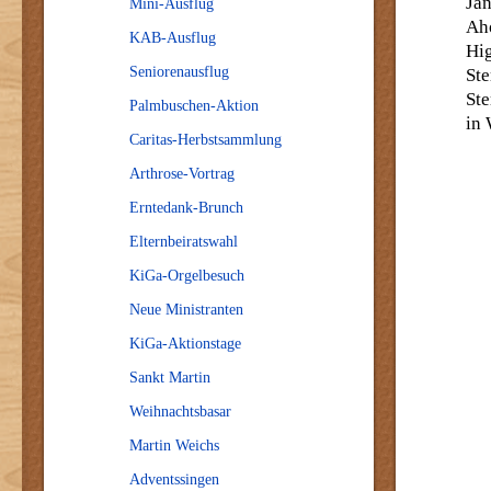
Ja
Mini-Ausflug
Ah
KAB-Ausflug
Hig
Seniorenausflug
St
Ste
Palmbuschen-Aktion
in
Caritas-Herbstsammlung
Arthrose-Vortrag
Erntedank-Brunch
Elternbeiratswahl
KiGa-Orgelbesuch
Neue Ministranten
KiGa-Aktionstage
Sankt Martin
Weihnachtsbasar
Martin Weichs
Adventssingen