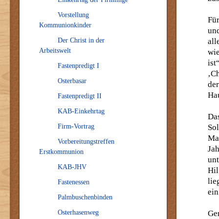
Vorstellung
Für
Kommunionkinder
und
Der Christ in der
all
Arbeitswelt
wie
ist
Fastenpredigt I
‚C
Osterbasar
de
Ha
Fastenpredigt II
KAB-Einkehrtag
Da
Firm-Vortrag
Sol
Ma
Vorbereitungstreffen
Ja
Erstkommunion
un
KAB-JHV
Hi
lie
Fastenessen
ein
Palmbuschenbinden
Osterhasenweg
Ge