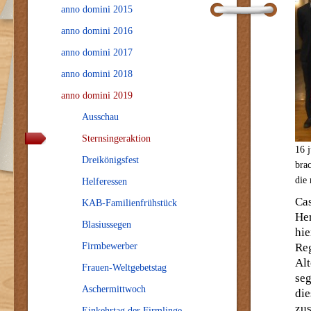
anno domini 2015
anno domini 2016
anno domini 2017
anno domini 2018
anno domini 2019
Ausschau
Sternsingeraktion
16 
Dreikönigsfest
bra
die
Helferessen
Ca
KAB-Familienfrühstück
He
Blasiussegen
hi
Firmbewerber
Reg
Alt
Frauen-Weltgebetstag
se
Aschermittwoch
die
zus
Einkehrtag der Firmlinge