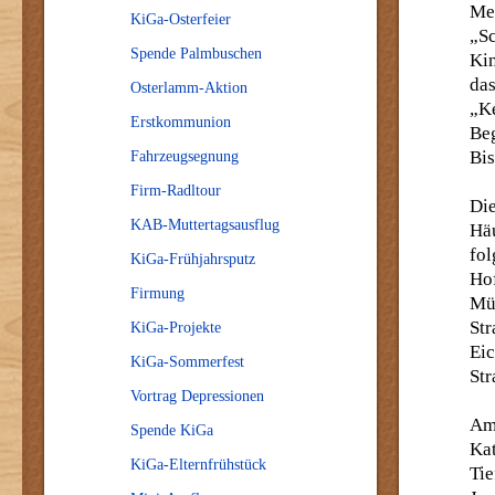
Men
KiGa-Osterfeier
„Sc
Spende Palmbuschen
Kin
da
Osterlamm-Aktion
„K
Erstkommunion
Be
Bis
Fahrzeugsegnung
Firm-Radltour
Die
KAB-Muttertagsausflug
Hä
fo
KiGa-Frühjahrsputz
Ho
Firmung
Mü
Str
KiGa-Projekte
Ei
KiGa-Sommerfest
Str
Vortrag Depressionen
Am
Spende KiGa
Ka
KiGa-Elternfrühstück
Ti