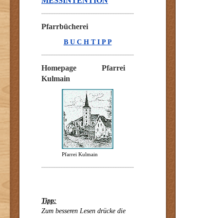
MESSINTENTION
Pfarrbücherei
B U C H T I P P
Homepage Pfarrei
Kulmain
Pfarrei Kulmain
Tipp:
Zum besseren Lesen drücke die