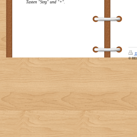
Tasten "Strg" und "+".
D
© HE