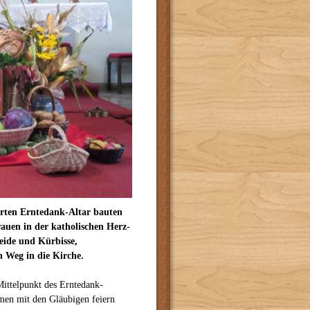
rten Erntedank-Altar bauten
uen in der katholischen Herz-
eide und Kürbisse,
 Weg in die Kirche.
Mittelpunkt des Erntedank-
men mit den Gläubigen feiern