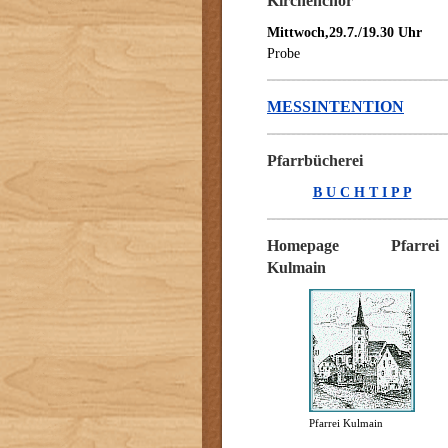
Kirchenchor
Mittwoch,29.7./19.30 Uhr
Probe
MESSINTENTION
Pfarrbücherei
B U C H T I P P
Homepage Pfarrei
Kulmain
Pfarrei Kulmain