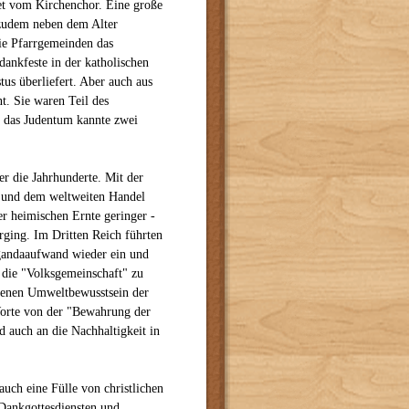
tet vom Kirchenchor. Eine große
 zudem neben dem Alter
ie Pfarrgemeinden das
dankfeste in der katholischen
tus überliefert. Aber auch aus
t. Sie waren Teil des
h das Judentum kannte zwei
r die Jahrhunderte. Mit der
n und dem weltweiten Handel
r heimischen Ernte geringer -
rging. Im Dritten Reich führten
agandaaufwand wieder ein und
n die "Volksgemeinschaft" zu
egenen Umweltbewusstsein der
Worte von der "Bewahrung der
 auch an die Nachhaltigkeit in
uch eine Fülle von christlichen
Dankgottesdiensten und