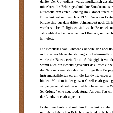
durfte. Der Gottesdienst wurde musikalisch gestal
mit Ähren des Feldes geschmückte Erntekrone ist
aufgebaut. Am ersten Sonntag im Oktober feiern d
Erntedankfest seit dem Jahr 1972. Die ersten Ernte
Kirche sind aus dem dritten Jahrhundert nach Chris
vorchristlichen Religionen sind solche Feste bekann
Jahresablaufes bei Griechen und Römern, und auc
Erntefeste.
Die Bedeutung von Erntedank änderte sich aber übe
industriellen Massenherstellung von Lebensmittel
wurde das Bewusstsein für die Abhängigkeit von de
womit auch ein Bedeutungsverlust des Festes einhe
die Nationalsozialisten das Fest mit großem Prop
e
instrumentalisierten es, um die Landwirte enger a
binden. Mit dem in der ganzen Gesellschaft gesti
vergangenen Jahrzehnte schließlich bekamen die 
Schöpfung" eine neue Bedeutung. An dem Tag wird
der Landwirtschaft appelliert.
Früher wie heute sind mit dem Erntedankfest aber a
2
und nichtchristlichen Bräuchen verbunden. Neben 