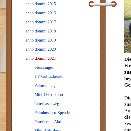
anno domini 2015
anno domini 2016
anno domini 2017
anno domini 2018
anno domini 2019
anno domini 2020
anno domini 2021
Di
Fi
Sternsinger
zu
TV-Gottesdienste
be
Ge
Palmsonntag
Mini-Osteraktion
Di
Osterhasenweg
zu
Au
Palmbuschen-Spende
di
Osterlamm-Aktion
zwa
au
Mini-Aufnahme