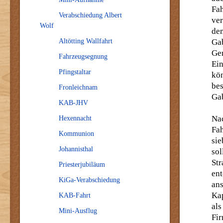
Fa
Verabschiedung Albert
ve
Wolf
de
Altötting Wallfahrt
Ga
Ge
Fahrzeugsegnung
Ei
Pfingstaltar
kö
be
Fronleichnam
Gab
KAB-JHV
Na
Hexennacht
Fah
Kommunion
si
Johannisthal
sol
St
Priesterjubiläum
en
KiGa-Verabschiedung
ans
Kap
KAB-Fahrt
als
Mini-Ausflug
Fir