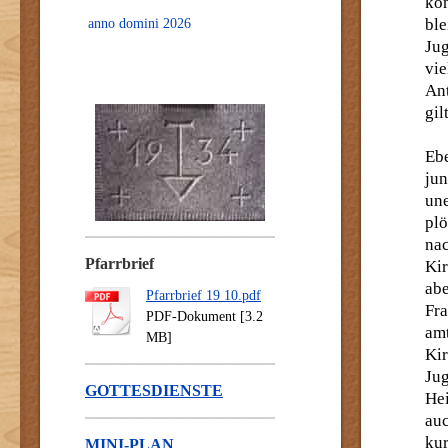
ko
bl
anno domini 2026
Ju
vi
An
gilt
Ebe
ju
un
plö
nac
Pfarrbrief
Kir
abe
Pfarrbrief 19 10.pdf
Fr
PDF-Dokument [3.2
amt
MB]
Ki
Jug
GOTTESDIENSTE
Hei
auc
kur
MINI-PLAN