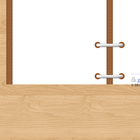
D
© HE