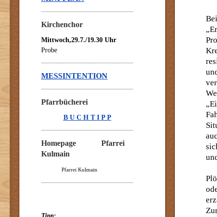
Bei
Kirchenchor
„Er
Pr
Mittwoch,29.7./19.30 Uhr
Kr
Probe
res
un
MESSINTENTION
ve
We
Pfarrbücherei
„Ei
Fah
B U C H T I P P
Si
auc
Homepage Pfarrei
sic
Kulmain
und
Pfarrei Kulmain
Plö
od
er
Zu
Tipp: