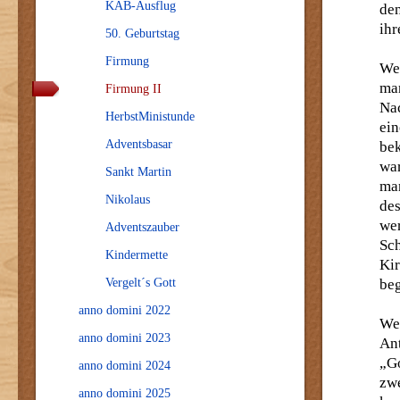
KAB-Ausflug
den
ihr
50. Geburtstag
Firmung
Wei
man
Firmung II
Na
HerbstMinistunde
ei
Adventsbasar
be
war
Sankt Martin
ma
Nikolaus
de
wer
Adventszauber
Sc
Kindermette
Kir
Vergelt´s Gott
beg
anno domini 2022
We
anno domini 2023
Ant
„G
anno domini 2024
zw
anno domini 2025