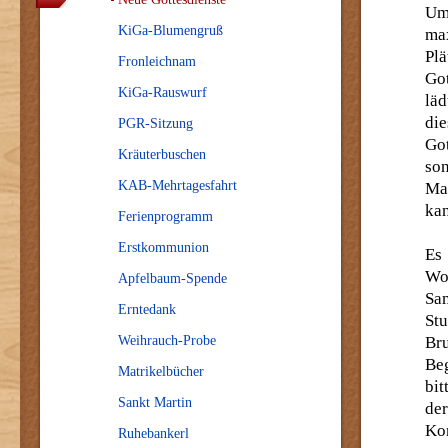
Um 
KiGa-Blumengruß
ma
Plä
Fronleichnam
Go
KiGa-Rauswurf
läd
di
PGR-Sitzung
Go
Kräuterbuschen
so
KAB-Mehrtagesfahrt
Mai
ka
Ferienprogramm
Erstkommunion
Es
Wo
Apfelbaum-Spende
Sa
Erntedank
Stu
Weihrauch-Probe
Bru
Beg
Matrikelbücher
bit
Sankt Martin
der
Ko
Ruhebankerl