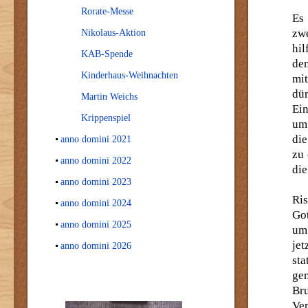
Rorate-Messe
Es
zw
Nikolaus-Aktion
hi
KAB-Spende
de
Kinderhaus-Weihnachten
mi
dü
Martin Weichs
Ei
Krippenspiel
um
die
anno domini 2021
zu 
anno domini 2022
die
anno domini 2023
Ri
anno domini 2024
Go
anno domini 2025
um 
je
anno domini 2026
sta
ge
Br
Ver