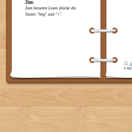
Tipp:
Zum besseren Lesen drücke die
Tasten "Strg" und "+".
D
© HE