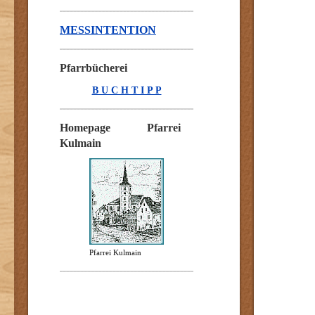
MESSINTENTION
Pfarrbücherei
B U C H T I P P
Homepage Pfarrei
Kulmain
Pfarrei Kulmain