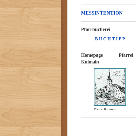
MESSINTENTION
Pfarrbücherei
B U C H T I P P
Homepage Pfarrei
Kulmain
Pfarrei Kulmain