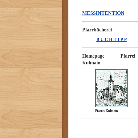
MESSINTENTION
Pfarrbücherei
B U C H T I P P
Homepage Pfarrei
Kulmain
Pfarrei Kulmain