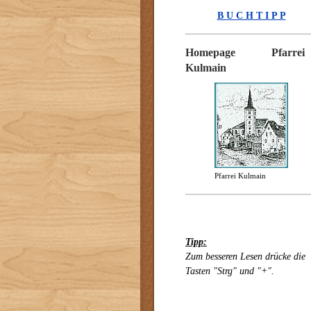
B U C H T I P P
Homepage Pfarrei
Kulmain
Pfarrei Kulmain
Tipp:
Zum besseren Lesen drücke die
Tasten "Strg" und "+".