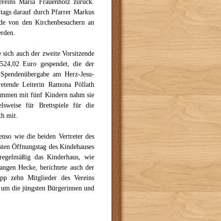
ereins Maria Frauenholz zurück.
tags darauf durch Pfarrer Markus
de von den Kirchenbesuchern an
rden.
 sich auch der zweite Vorsitzende
524,02 Euro gespendet, die der
r Spendenübergabe am Herz-Jesu-
tretende Leiterin Ramona Pöllath
ammen mit fünf Kindern nahm sie
sweise für Brettspiele für die
th mit.
nso wie die beiden Vertreter des
sten Öffnungstag des Kindehauses
regelmäßig das Kinderhaus, wie
angen Hecke, berichtete auch der
pp zehn Mitglieder des Vereins
t, um die jüngsten Bürgerinnen und