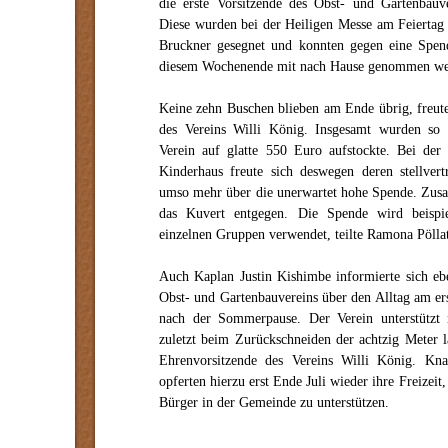
die erste Vorsitzende des Obst- und Gartenbauv
Diese wurden bei der Heiligen Messe am Feiertag 
Bruckner gesegnet und konnten gegen eine Spen
diesem Wochenende mit nach Hause genommen we
Keine zehn Buschen blieben am Ende übrig, freute
des Vereins Willi König. Insgesamt wurden so 
Verein auf glatte 550 Euro aufstockte. Bei de
Kinderhaus freute sich deswegen deren stellver
umso mehr über die unerwartet hohe Spende. Zus
das Kuvert entgegen. Die Spende wird beispiel
einzelnen Gruppen verwendet, teilte Ramona Pölla
Auch Kaplan Justin Kishimbe informierte sich ebe
Obst- und Gartenbauvereins über den Alltag am er
nach der Sommerpause. Der Verein unterstützt 
zuletzt beim Zurückschneiden der achtzig Meter l
Ehrenvorsitzende des Vereins Willi König. Kna
opferten hierzu erst Ende Juli wieder ihre Freizei
Bürger in der Gemeinde zu unterstützen.