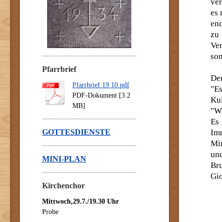
ve
es 
end
zu
Ve
son
Pfarrbrief
De
Pfarrbrief 19 10.pdf
"E
PDF-Dokument [3.2
Kul
MB]
"Wi
Es
GOTTESDIENSTE
Im
Min
un
MINI-PLAN
Bru
Gio
Kirchenchor
Mittwoch,29.7./19.30 Uhr
Probe