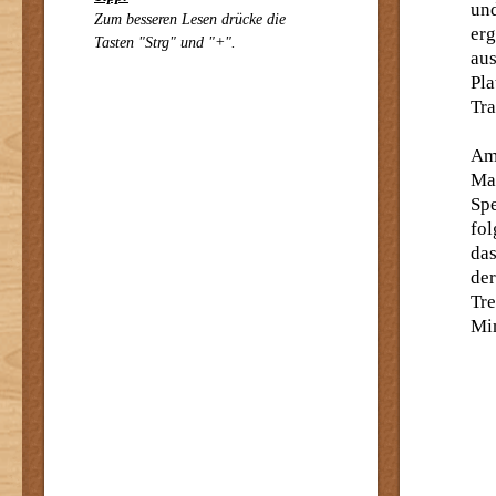
un
Zum besseren Lesen drücke die
erg
Tasten "Strg" und "+".
au
Pl
Tra
Am
Ma
Sp
fo
da
de
Tre
Mi