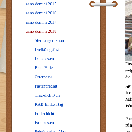
anno domini 2015
anno domini 2016
anno domini 2017
anno domini 2018
Sternsingeraktion
Dreikönigsfest
Dankeessen
Ein
Erste Hilfe
ewi
Osterbasar
die 
Sei
Fastenpredigt
Ke
Trau-dich Kurs
Mi
KAB-Einkehrtag
Woc
Frühschicht
Au
Fastenessen
fü
be
Palmbuschen-Aktion