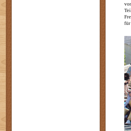
von
Te
Fre
für