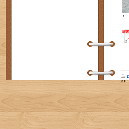
Auf 
D
© HE