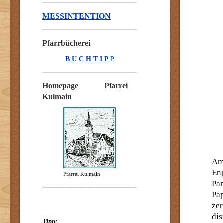
MESSINTENTION
Pfarrbücherei
B U C H T I P P
Homepage Pfarrei
Kulmain
Am
En
Pfarrei Kulmain
Pa
Pa
zer
dis
Tipp: