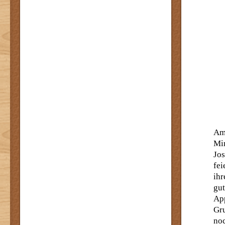
Am 
Mi
Jos
fei
ih
gut
Ap
Gr
no