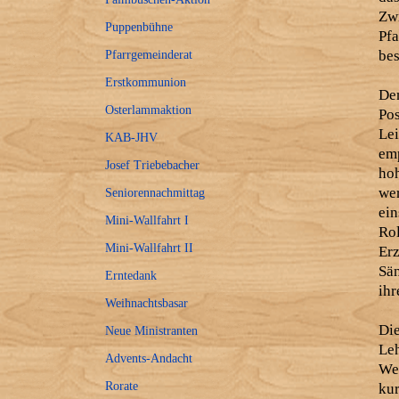
Zw
Puppenbühne
Pf
bes
Pfarrgemeinderat
Erstkommunion
De
Osterlammaktion
Po
Le
KAB-JHV
em
Josef Triebebacher
ho
we
Seniorennachmittag
ein
Mini-Wallfahrt I
Ro
Mini-Wallfahrt II
Er
Sän
Erntedank
ihr
Weihnachtsbasar
Die
Neue Ministranten
Le
Advents-Andacht
We
Rorate
ku