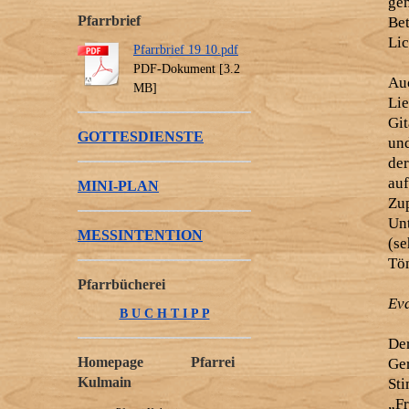
ge
Pfarrbrief
Be
Lic
Pfarrbrief 19 10.pdf
PDF-Dokument [3.2
Auc
MB]
Li
Gi
GOTTESDIENSTE
un
de
au
MINI-PLAN
Zup
Un
MESSINTENTION
(se
Tön
Pfarrbücherei
Eva
B U C H T I P P
De
Homepage Pfarrei
Ger
Kulmain
St
„F