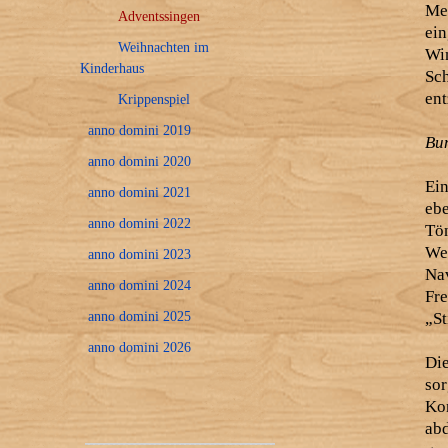
Me
Adventssingen
ein
Weihnachten im
Wi
Kinderhaus
Sch
ent
Krippenspiel
anno domini 2019
Bun
anno domini 2020
Ei
anno domini 2021
ebe
anno domini 2022
Tö
We
anno domini 2023
Na
anno domini 2024
Fr
anno domini 2025
„St
anno domini 2026
Di
so
Kon
ab