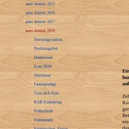
anno domini 2015
anno domini 2016
anno domini 2017
anno domini 2018
Sternsingeraktion
Dreikönigsfest
Dankeessen
Erste Hilfe
Ei
Osterbasar
hu
an
Fastenpredigt
Trau-dich Kurs
Ze
KAB-Einkehrtag
Kon
gem
Frühschicht
Be
Fastenessen
ein
das
Palmbuschen-Aktion