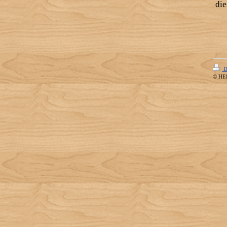
die
D
© HE