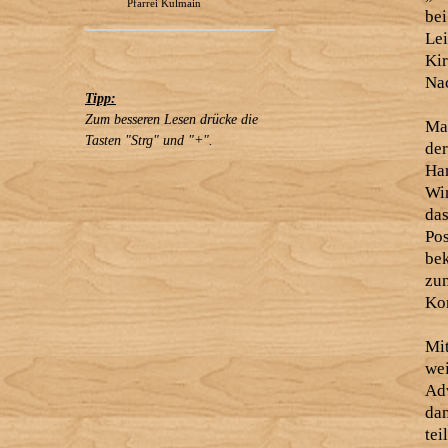
Pfarrei Kulmain
bei
Lei
Ki
Nac
Tipp:
Zum besseren Lesen drücke die
Ma
Tasten "Strg" und "+".
de
Har
Wi
da
Po
be
zu
Kon
Mi
we
Ad
dan
te