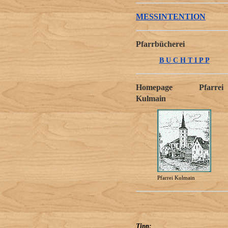
MESSINTENTION
Pfarrbücherei
B U C H T I P P
Homepage Pfarrei
Kulmain
Pfarrei Kulmain
Tipp: