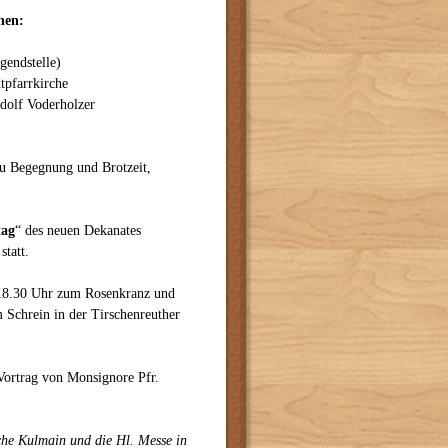
hen:
gendstelle)
tpfarrkirche
udolf Voderholzer
zu Begegnung und Brotzeit,
tag
“ des neuen Dekanates
statt.
 18.30 Uhr zum Rosenkranz und
 Schrein in der Tirschenreuther
 Vortrag von Monsignore Pfr.
che Kulmain und die Hl. Messe in