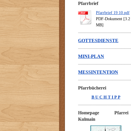
Pfarrbrief
Pfarrbrief 19 10.pdf
PDF-Dokument [3.2
MB]
GOTTESDIENSTE
MINI-PLAN
MESSINTENTION
Pfarrbücherei
B U C H T I P P
Homepage Pfarrei
Kulmain