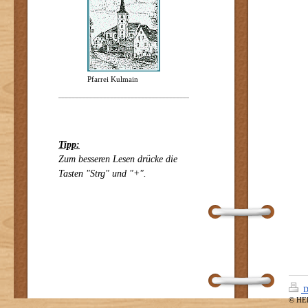
Pfarrei Kulmain
Tipp:
Zum besseren Lesen drücke die
Tasten "Strg" und "+".
D
© HE