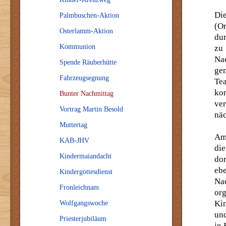
Di
Palmbuschen-Aktion
(O
Osterlamm-Aktion
dur
Kommunion
zu
Na
Spende Räuberhütte
ge
Fahrzeugsegnung
Te
ko
Bunter Nachmittag
ve
Vortrag Martin Besold
näc
Muttertag
Am 
KAB-JHV
di
Kindermaiandacht
dor
eb
Kindergottesdienst
Nac
Fronleichnam
org
Ki
Wolfgangswoche
und
Priesterjubiläum
in 