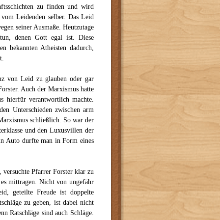
aftsschichten zu finden und wird
l vom Leidenden selber. Das Leid
 wegen seiner Ausmaße. Heutzutage
un, denen Gott egal ist. Diese
den bekannten Atheisten dadurch,
t.
enz von Leid zu glauben oder gar
Forster. Auch der Marxismus hatte
s hierfür verantwortlich machte.
n den Unterschieden zwischen arm
Marxismus schließlich. So war der
terklasse und den Luxusvillen der
ein Auto durfte man in Form eines
 versuchte Pfarrer Forster klar zu
es mittragen. Nicht von ungefähr
id, geteilte Freude ist doppelte
tschläge zu geben, ist dabei nicht
enn Ratschläge sind auch Schläge.