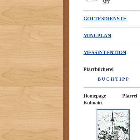
MB]
GOTTESDIENSTE
MINI-PLAN
MESSINTENTION
Pfarrbücherei
B U C H T I P P
Homepage Pfarrei
Kulmain