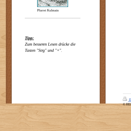
Pfarrei Kulmain
Tipp:
Zum besseren Lesen drücke die
Tasten "Strg" und "+".
D
© HE