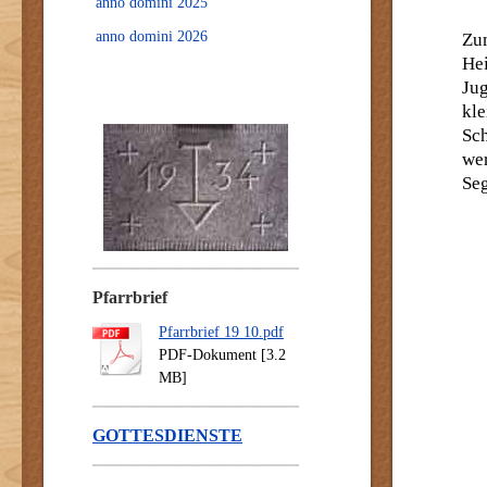
anno domini 2025
anno domini 2026
Zum
He
Jug
kl
Sc
wer
Seg
Pfarrbrief
Pfarrbrief 19 10.pdf
PDF-Dokument [3.2
MB]
GOTTESDIENSTE