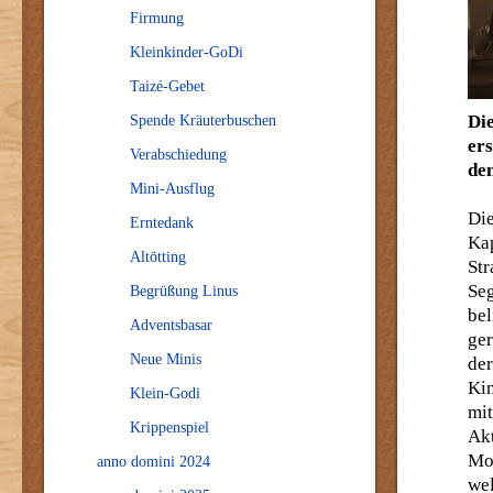
Firmung
Kleinkinder-GoDi
Taizé-Gebet
Di
Spende Kräuterbuschen
ers
Verabschiedung
den
Mini-Ausflug
Di
Erntedank
Ka
Altötting
Str
Se
Begrüßung Linus
be
Adventsbasar
ge
Neue Minis
de
Kin
Klein-Godi
mit
Krippenspiel
Akt
Mo
anno domini 2024
wel