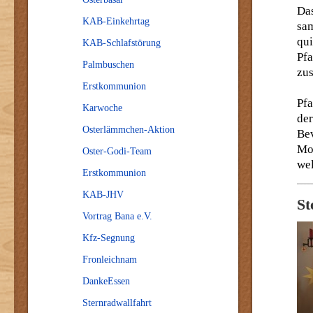
Da
KAB-Einkehrtag
sa
qu
KAB-Schlafstörung
Pf
Palmbuschen
zu
Erstkommunion
Pf
Karwoche
de
Osterlämmchen-Aktion
Be
Mo
Oster-Godi-Team
wel
Erstkommunion
KAB-JHV
St
Vortrag Bana e.V.
Kfz-Segnung
Fronleichnam
DankeEssen
Sternradwallfahrt