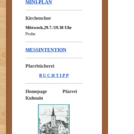
MINI-PLAN
Kirchenchor
Mittwoch,29.7./19.30 Uhr
Probe
MESSINTENTION
Pfarrbücherei
B U C H T I P P
Homepage Pfarrei
Kulmain