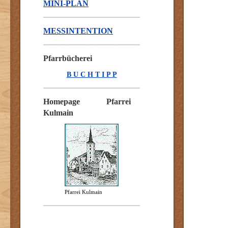
MINI-PLAN
MESSINTENTION
Pfarrbücherei
B U C H T I P P
Homepage Pfarrei
Kulmain
Pfarrei Kulmain