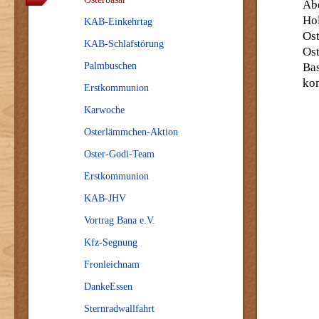
Ab
Ho
KAB-Einkehrtag
Ost
KAB-Schlafstörung
Ost
Palmbuschen
Bas
ko
Erstkommunion
Karwoche
Osterlämmchen-Aktion
Oster-Godi-Team
Erstkommunion
KAB-JHV
Vortrag Bana e.V.
Kfz-Segnung
Fronleichnam
DankeEssen
Sternradwallfahrt