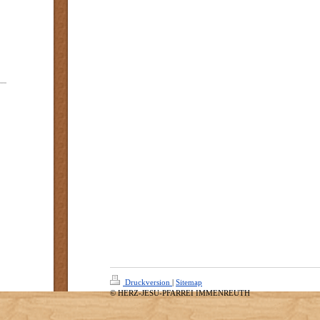
Druckversion
|
Sitemap
© HERZ-JESU-PFARREI IMMENREUTH