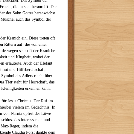
rer Bruckner. Das Symbol der
Frucht, die in sich heranreift. Der
n der der Sohn Gottes heranwächst
e Muschel auch das Symbol der
er Kranich ein. Diese treten oft
 Rittern auf, die von einer
 deswegen sehr oft der Kraniche
keit und Klugheit, wobei der
en erläuterte. Auch der Elefant
tmut und Hilfsbereitschaft,
s Symbol des Adlers reicht über
s Tier steht für Herrschaft, das
 Kleinigkeiten erkennen kann.
 für Jesus Christus. Der Ruf im
ierbei vielem im Gedächtnis. In
n von Narnia opfert der Löwe
bschluss des interessanten und
n Max-Reger, indem die
tzende Claudia Porst dankte dem