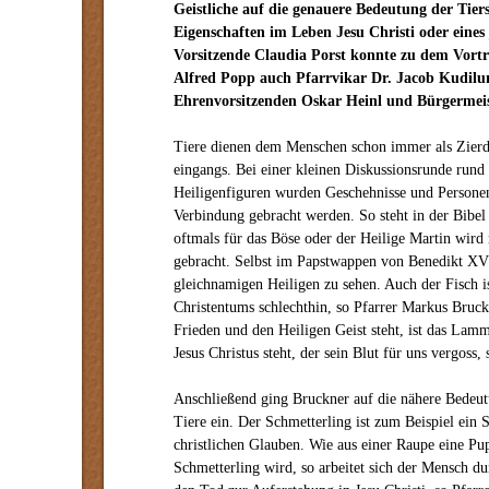
Geistliche auf die genauere Bedeutung der Tiers
Eigenschaften im Leben Jesu Christi oder eines
Vorsitzende Claudia Porst konnte zu dem Vort
Alfred Popp auch Pfarrvikar Dr. Jacob Kudilu
Ehrenvorsitzenden Oskar Heinl und Bürgermeis
Tiere dienen dem Menschen schon immer als Zierd
eingangs. Bei einer kleinen Diskussionsrunde rund
Heiligenfiguren wurden Geschehnisse und Personen
Verbindung gebracht werden. So steht in der Bibel
oftmals für das Böse oder der Heilige Martin wird
gebracht. Selbst im Papstwappen von Benedikt XVI
gleichnamigen Heiligen zu sehen. Auch der Fisch i
Christentums schlechthin, so Pfarrer Markus Bruck
Frieden und den Heiligen Geist steht, ist das Lam
Jesus Christus steht, der sein Blut für uns vergoss, 
Anschließend ging Bruckner auf die nähere Bedeu
Tiere ein. Der Schmetterling ist zum Beispiel ein
christlichen Glauben. Wie aus einer Raupe eine Pup
Schmetterling wird, so arbeitet sich der Mensch 