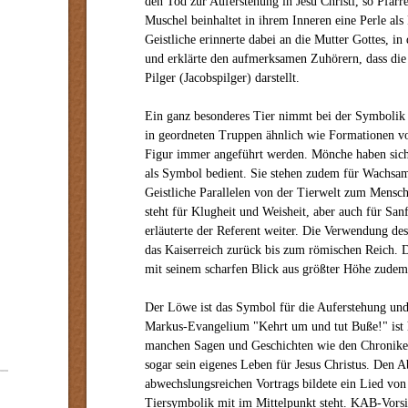
den Tod zur Auferstehung in Jesu Christi, so Pfar
Muschel beinhaltet in ihrem Inneren eine Perle als 
Geistliche erinnerte dabei an die Mutter Gottes, i
und erklärte den aufmerksamen Zuhörern, dass di
Pilger (Jacobspilger) darstellt.
Ein ganz besonderes Tier nimmt bei der Symbolik d
in geordneten Truppen ähnlich wie Formationen von
Figur immer angeführt werden. Mönche haben sich
als Symbol bedient. Sie stehen zudem für Wachsam
Geistliche Parallelen von der Tierwelt zum Mensch
steht für Klugheit und Weisheit, aber auch für Sanf
erläuterte der Referent weiter. Die Verwendung de
das Kaiserreich zurück bis zum römischen Reich. Da
mit seinem scharfen Blick aus größter Höhe zudem
Der Löwe ist das Symbol für die Auferstehung und
Markus-Evangelium "Kehrt um und tut Buße!" ist h
manchen Sagen und Geschichten wie den Chronike
sogar sein eigenes Leben für Jesus Christus. Den A
abwechslungsreichen Vortrags bildete ein Lied vo
Tiersymbolik mit im Mittelpunkt steht. KAB-Vorsi