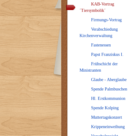
KAB-Vortrag
´Tiersymbolik´
Firmungs-Vortrag
Verabschiedung
Kirchenverwaltung
Fastenessen
Papst Franziskus I.
Frühschicht der
Ministranten
Glaube - Aberglaube
Spende Palmbuschen
Hl. Erstkommunion
Spende Kolping
Muttertagskonzert
Krippeneinweihung