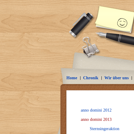
Home
Chronik
Wir über uns
anno domini 2012
anno domini 2013
Sternsingeraktion