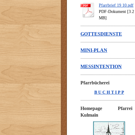
Pfarrbrief 19 10.pdf
PDF-Dokument [3.2
MB]
GOTTESDIENSTE
MINI-PLAN
MESSINTENTION
Pfarrbücherei
B U C H T I P P
Homepage Pfarrei
Kulmain