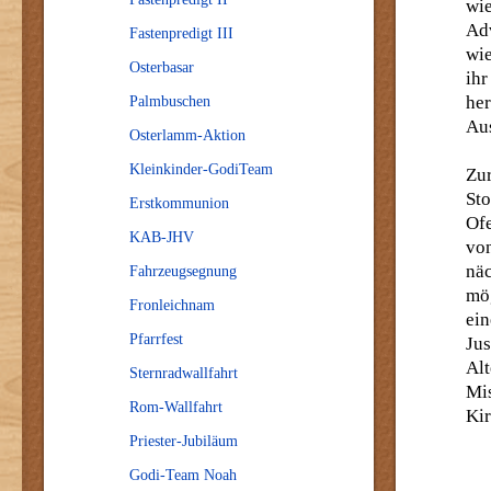
wie
Ad
Fastenpredigt III
wie
Osterbasar
ihr
her
Palmbuschen
Au
Osterlamm-Aktion
Kleinkinder-GodiTeam
Zu
St
Erstkommunion
Of
KAB-JHV
vo
nä
Fahrzeugsegnung
mög
Fronleichnam
ei
Pfarrfest
Jus
Alt
Sternradwallfahrt
Mis
Rom-Wallfahrt
Kir
Priester-Jubiläum
Godi-Team Noah