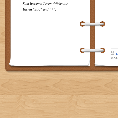
Zum besseren Lesen drücke die
Tasten "Strg" und "+".
D
© HE