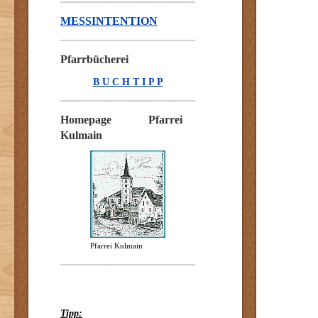
MESSINTENTION
Pfarrbücherei
B U C H T I P P
Homepage Pfarrei
Kulmain
Pfarrei Kulmain
Tipp: