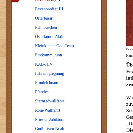
Fastenpredigt III
Osterbasar
Palmbuschen
Osterlamm-Aktion
Kleinkinder-GodiTeam
Fast
Erstkommunion
Kemn
KAB-JHV
Üb
Fr
Fahrzeugsegnung
lu
Fronleichnam
zwe
Pfarrfest
Wa
Sternradwallfahrt
zu
Sch
Rom-Wallfahrt
Ge
Priester-Jubiläum
„D
Godi-Team Noah
Di