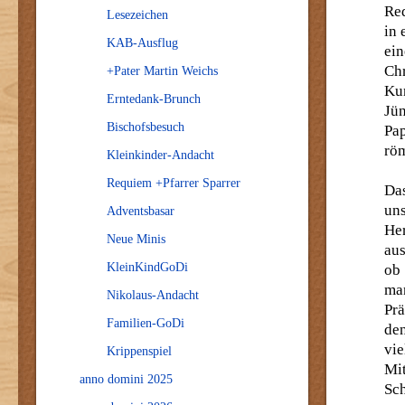
Red
Lesezeichen
in 
KAB-Ausflug
ei
Ch
+Pater Martin Weichs
Kur
Erntedank-Brunch
Jün
Bischofsbesuch
Pa
röm
Kleinkinder-Andacht
Requiem +Pfarrer Sparrer
Das
uns
Adventsbasar
Her
Neue Minis
aus
KleinKindGoDi
ob 
ma
Nikolaus-Andacht
Pr
Familien-GoDi
den
vi
Krippenspiel
Mi
anno domini 2025
Sch