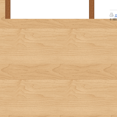
D
© HE