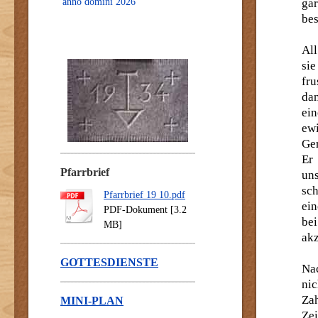
anno domini 2026
ga
bes
All
sie
fru
da
ein
ewi
Ger
Er
Pfarrbrief
uns
sch
Pfarrbrief 19 10.pdf
ei
PDF-Dokument [3.2
be
MB]
akz
GOTTESDIENSTE
Na
nic
Za
MINI-PLAN
Ze