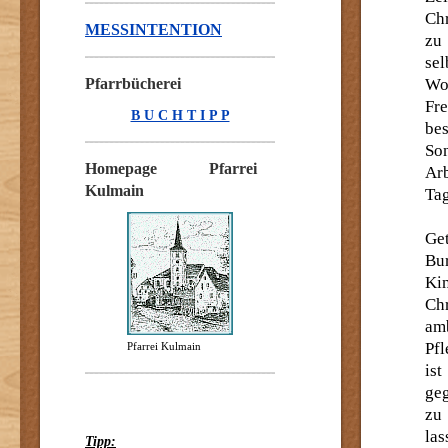
Chr
MESSINTENTION
zu
sel
Pfarrbücherei
Wo
Fr
B U C H T I P P
be
Son
Homepage Pfarrei
Arb
Kulmain
Tag
Ge
Bu
Ki
Chr
am
Pfl
Pfarrei Kulmain
is
geg
zu
las
Tipp: