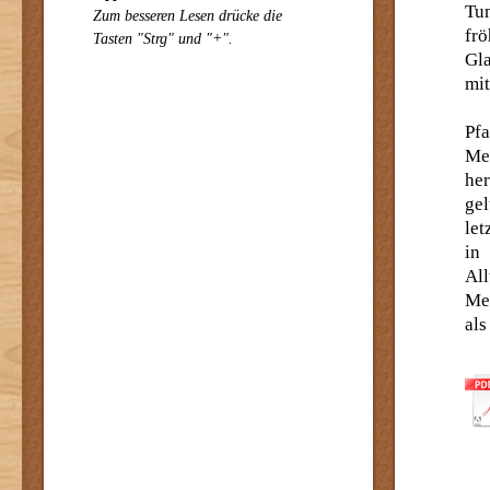
Tun
Zum besseren Lesen drücke die
fr
Tasten "Strg" und "+".
Gla
mit
Pf
Mel
her
ge
le
in
Al
Me
als