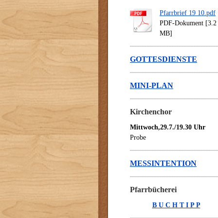
Pfarrbrief 19 10.pdf
PDF-Dokument [3.2
MB]
GOTTESDIENSTE
MINI-PLAN
Kirchenchor
Mittwoch,29.7./19.30 Uhr
Probe
MESSINTENTION
Pfarrbücherei
B U C H T I P P