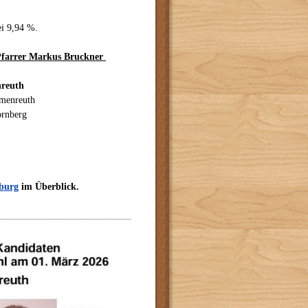
ei 9,94 %.
Pfarrer Markus Bruckner
nreuth
mmenreuth
ornberg
sburg
im Überblick.