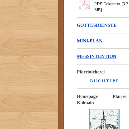
PDF-Dokument [3.2
MB]
GOTTESDIENSTE
MINI-PLAN
MESSINTENTION
Pfarrbücherei
B U C H T I P P
Homepage Pfarrei
Kulmain