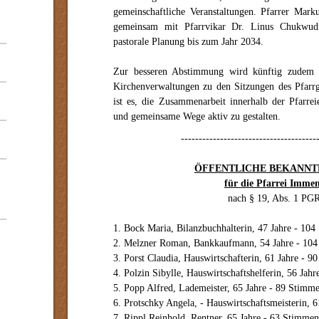
gemeinschaftliche Veranstaltungen. Pfarrer Mar
gemeinsam mit Pfarrvikar Dr. Linus Chukwudi
pastorale Planung bis zum Jahr 2034.
Zur besseren Abstimmung wird künftig zudem je
Kirchenverwaltungen zu den Sitzungen des Pfarrg
ist es, die Zusammenarbeit innerhalb der Pfarrei
und gemeinsame Wege aktiv zu gestalten.
--------------------------------------
ÖFFENTLICHE BEKANN
für die Pfarrei Imme
nach § 19, Abs. 1 P
1. Bock Maria, Bilanzbuchhalterin, 47 Jahre - 10
2. Melzner Roman, Bankkaufmann, 54 Jahre - 10
3. Porst Claudia, Hauswirtschafterin, 61 Jahre - 
4. Polzin Sibylle, Hauswirtschaftshelferin, 56 Jah
5. Popp Alfred, Lademeister, 65 Jahre - 89 Stimm
6. Protschky Angela, - Hauswirtschaftsmeisterin, 
7. Rippl Reinhold, Rentner, 65 Jahre - 63 Stimmen