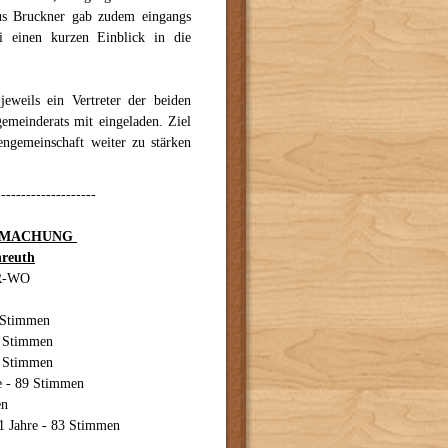
kus Bruckner gab zudem eingangs
 einen kurzen Einblick in die
weils ein Vertreter der beiden
emeinderats mit eingeladen. Ziel
engemeinschaft weiter zu stärken
--------------------
TMACHUNG
nreuth
GR-WO
4 Stimmen
4 Stimmen
90 Stimmen
re - 89 Stimmen
en
61 Jahre - 83 Stimmen